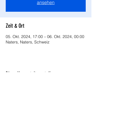
ansehen
Zeit & Ort
05. Okt. 2024, 17:00 – 06. Okt. 2024, 00:00
Naters, Naters, Schweiz
Diese Veranstaltung teilen
STÜTZPUNKTFEUERWEHR Gampel-Steg
info@spfw-gampel-steg.ch