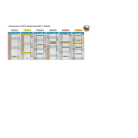
STÜTZPUNKTFEUERWEHR Gampel-Steg
info@spfw-gampel-steg.ch
©2026 SPFW Gampel-Steg.