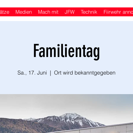
ätze
Medien
Mach mit
JFW
Technik
Fiirwehr ann
Familientag
Sa., 17. Juni
  |  
Ort wird bekanntgegeben