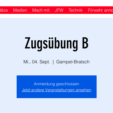
ätze
Medien
Mach mit
JFW
Technik
Fiirwehr ann
Zugsübung B
Mi., 04. Sept.
  |  
Gampel-Bratsch
Anmeldung geschlossen
Jetzt andere Veranstaltungen ansehen