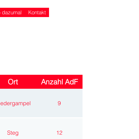
o dazumal
Kontakt
Ort
Anzahl AdF
iedergampel
9
Steg
12