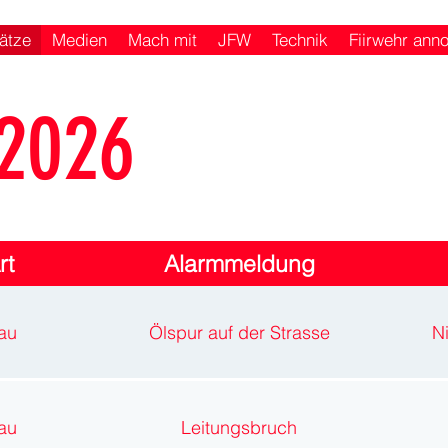
ätze
Medien
Mach mit
JFW
Technik
Fiirwehr ann
 2026
rt
Alarmmeldung
au
Ölspur auf der Strasse
N
au
Leitungsbruch